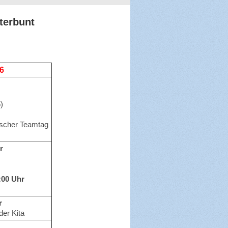
terbunt
26
)
scher Teamtag
r
:00 Uhr
r
der Kita