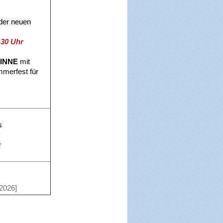
der neuen
:30 Uhr
INNE
mit
merfest für
ss
r
r
.2026]