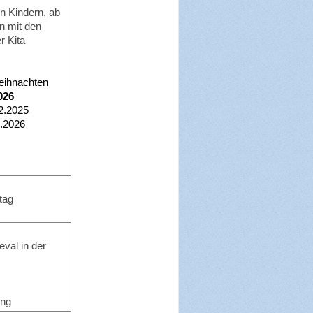
en Kindern, ab
n mit den
r Kita
Weihnachten
026
12.2025
1.2026
mtag
val in der
ung